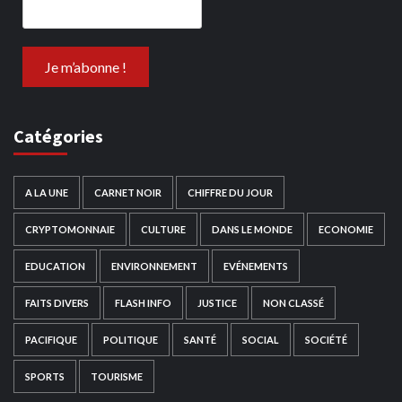
Catégories
A LA UNE
CARNET NOIR
CHIFFRE DU JOUR
CRYPTOMONNAIE
CULTURE
DANS LE MONDE
ECONOMIE
EDUCATION
ENVIRONNEMENT
EVÉNEMENTS
FAITS DIVERS
FLASH INFO
JUSTICE
NON CLASSÉ
PACIFIQUE
POLITIQUE
SANTÉ
SOCIAL
SOCIÉTÉ
SPORTS
TOURISME