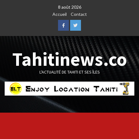
Skip
8 août 2026
to
Accueil
Contact
content
Facebook
Twitter
Tahitinews.co
L'ACTUALITÉ DE TAHITI ET SES ÎLES