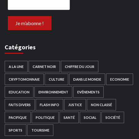
Catégories
A LA UNE
CARNET NOIR
CHIFFRE DU JOUR
CRYPTOMONNAIE
CULTURE
DANS LE MONDE
ECONOMIE
EDUCATION
ENVIRONNEMENT
EVÉNEMENTS
FAITS DIVERS
FLASH INFO
JUSTICE
NON CLASSÉ
PACIFIQUE
POLITIQUE
SANTÉ
SOCIAL
SOCIÉTÉ
SPORTS
TOURISME