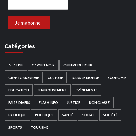
Catégories
A LA UNE
CARNET NOIR
CHIFFRE DU JOUR
CRYPTOMONNAIE
CULTURE
DANS LE MONDE
ECONOMIE
EDUCATION
ENVIRONNEMENT
EVÉNEMENTS
FAITS DIVERS
FLASH INFO
JUSTICE
NON CLASSÉ
PACIFIQUE
POLITIQUE
SANTÉ
SOCIAL
SOCIÉTÉ
SPORTS
TOURISME