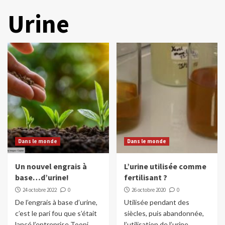
Urine
Dans le monde
Dans le monde
Un nouvel engrais à
L’urine utilisée comme
base…d’urine!
fertilisant ?
24 octobre 2022
0
26 octobre 2020
0
De l’engrais à base d’urine,
Utilisée pendant des
c’est le pari fou que s’était
siècles, puis abandonnée,
lancé l’entreprise Toopi
l’utilisation de l’urine