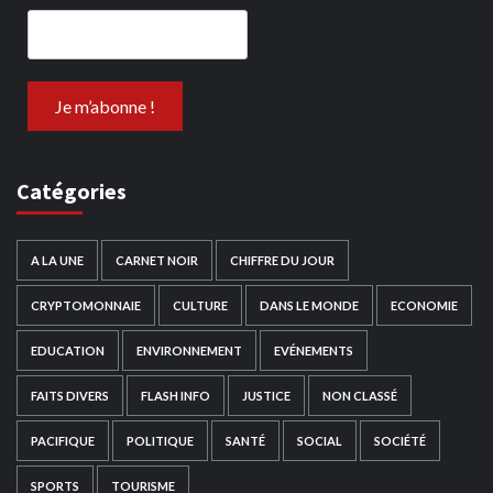
Catégories
A LA UNE
CARNET NOIR
CHIFFRE DU JOUR
CRYPTOMONNAIE
CULTURE
DANS LE MONDE
ECONOMIE
EDUCATION
ENVIRONNEMENT
EVÉNEMENTS
FAITS DIVERS
FLASH INFO
JUSTICE
NON CLASSÉ
PACIFIQUE
POLITIQUE
SANTÉ
SOCIAL
SOCIÉTÉ
SPORTS
TOURISME