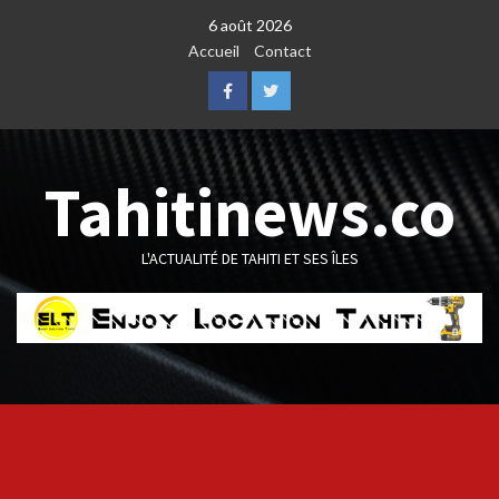
Skip
6 août 2026
to
Accueil
Contact
content
Facebook
Twitter
Tahitinews.co
L'ACTUALITÉ DE TAHITI ET SES ÎLES