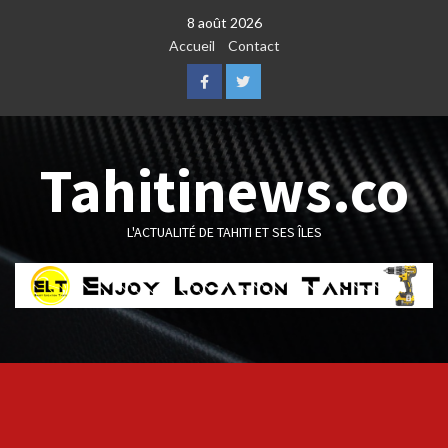
Skip
8 août 2026
to
Accueil
Contact
content
Facebook
Twitter
Tahitinews.co
L'ACTUALITÉ DE TAHITI ET SES ÎLES