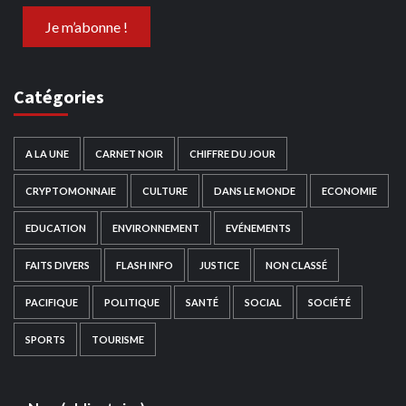
Catégories
A LA UNE
CARNET NOIR
CHIFFRE DU JOUR
CRYPTOMONNAIE
CULTURE
DANS LE MONDE
ECONOMIE
EDUCATION
ENVIRONNEMENT
EVÉNEMENTS
FAITS DIVERS
FLASH INFO
JUSTICE
NON CLASSÉ
PACIFIQUE
POLITIQUE
SANTÉ
SOCIAL
SOCIÉTÉ
SPORTS
TOURISME