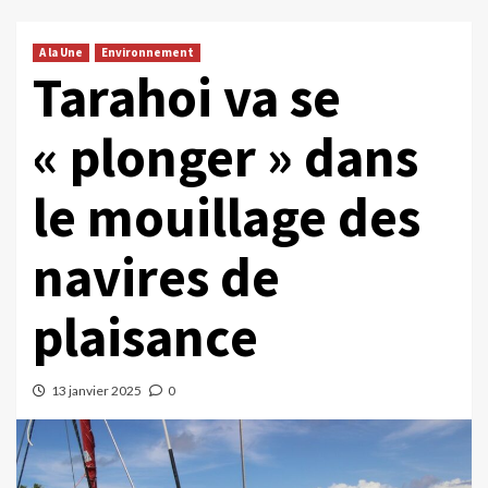
A la Une
Environnement
Tarahoi va se
« plonger » dans
le mouillage des
navires de
plaisance
13 janvier 2025
0