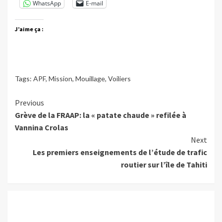
WhatsApp
E-mail
J’aime ça :
Tags:
APF
,
Mission
,
Mouillage
,
Voiliers
Continue
Previous
Grève de la FRAAP: la « patate chaude » refilée à
Reading
Vannina Crolas
Next
Les premiers enseignements de l’étude de trafic
routier sur l’île de Tahiti