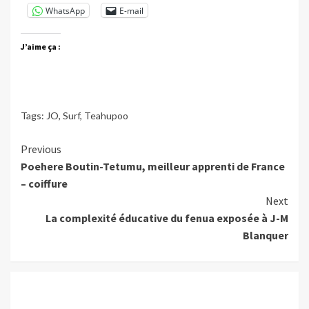
WhatsApp
E-mail
J’aime ça :
Tags:
JO
,
Surf
,
Teahupoo
Continue
Previous
Poehere Boutin-Tetumu, meilleur apprenti de France
Reading
– coiffure
Next
La complexité éducative du fenua exposée à J-M
Blanquer