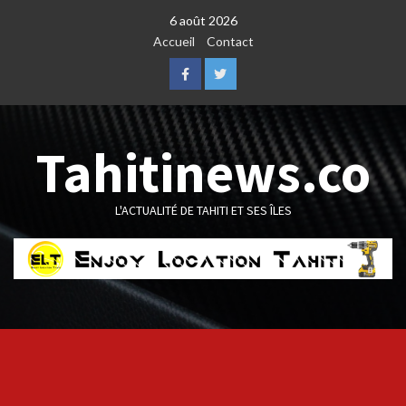
Skip
6 août 2026
to
Accueil
Contact
content
Facebook
Twitter
Tahitinews.co
L'ACTUALITÉ DE TAHITI ET SES ÎLES