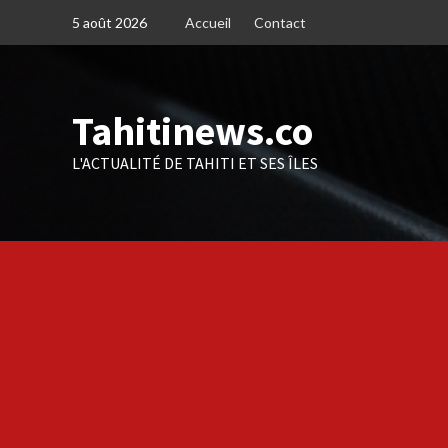
Skip
5 août 2026
Accueil
Contact
to
content
Tahitinews.co
L'ACTUALITÉ DE TAHITI ET SES ÎLES