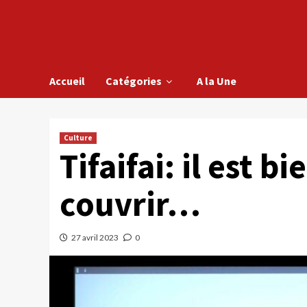
Accueil
Catégories
A la Une
Culture
Tifaifai: il est b
couvrir…
27 avril 2023
0