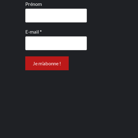
Prénom
E-mail
*