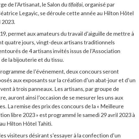
e de l’Artisanat, le Salon du
tīfaifai
, organisé par
éatrice Legayic, se déroule cette année au Hilton Hôtel
l 2023.
019, permet aux amateurs du travail d’aiguille de mettre à
nt quatre jours, vingt-deux artisans traditionnels
 entourés de 4 artisans invités issus de l’Association
e la bijouterie et du tissu.
programme de l’événement, deux concours seront
osés aux exposants sur la création d’un abat-jour et d’un
vent à trois panneaux. Les artisans, par groupe de
re, auront ainsi l’occasion de se mesurer les uns aux
es. La remise des prix des concours de la « Meilleure
tion libre 2023 » est programmé le samedi 29 avril 2023 à
au Hilton Hôtel Tahiti.
 les visiteurs désirant s’essayer à la confection d’un