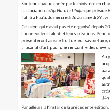
Soutenu chaque année par le ministère en charg
l’association
Te Api Nui o te Tīfaifai
que préside B
Tahiti à Faa’a, du mercredi 26 au samedi 29 avri
Ce salon, qui n’avait pas été organisé depuis 2
l’honneur leur talent et leurs créations. Penda
présenteront ainsi le fruit de leur savoir-faire,
artisanat d’art, pour une rencontre des univers d
Au 
prop
para
quat
autr
créa
14h 
Par ailleurs, à l’instar de la précédente édition,