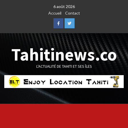
Skip
6 août 2026
to
Accueil
Contact
content
Facebook
Twitter
Tahitinews.co
L'ACTUALITÉ DE TAHITI ET SES ÎLES