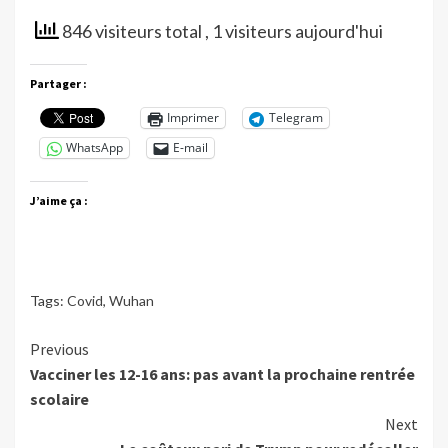
846 visiteurs total
, 1 visiteurs aujourd'hui
Partager :
Imprimer
Telegram
WhatsApp
E-mail
J’aime ça :
Tags:
Covid
,
Wuhan
Continue
Previous
Vacciner les 12-16 ans: pas avant la prochaine rentrée
Reading
scolaire
Next