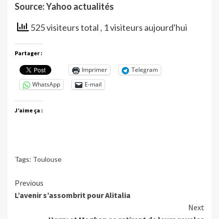
Source: Yahoo actualités
525 visiteurs total
, 1 visiteurs aujourd'hui
Partager :
Imprimer
Telegram
WhatsApp
E-mail
J’aime ça :
Tags:
Toulouse
Continue
Previous
L’avenir s’assombrit pour Alitalia
Reading
Next