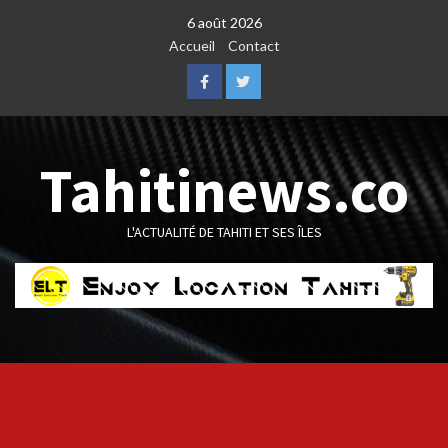
Skip
6 août 2026
to
Accueil
Contact
content
Facebook
Twitter
Tahitinews.co
L'ACTUALITÉ DE TAHITI ET SES ÎLES