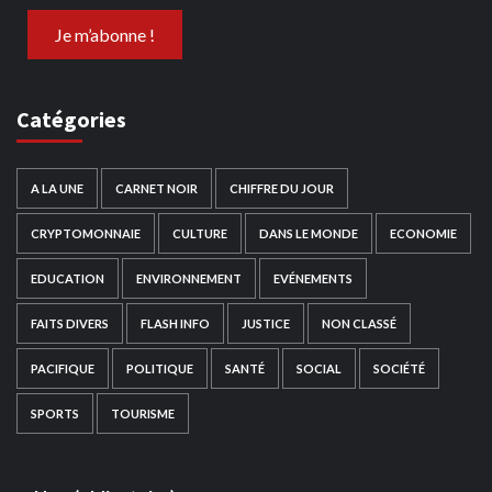
Catégories
A LA UNE
CARNET NOIR
CHIFFRE DU JOUR
CRYPTOMONNAIE
CULTURE
DANS LE MONDE
ECONOMIE
EDUCATION
ENVIRONNEMENT
EVÉNEMENTS
FAITS DIVERS
FLASH INFO
JUSTICE
NON CLASSÉ
PACIFIQUE
POLITIQUE
SANTÉ
SOCIAL
SOCIÉTÉ
SPORTS
TOURISME