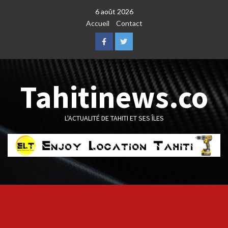
Skip
6 août 2026
to
Accueil
Contact
content
Facebook
Twitter
Tahitinews.co
L'ACTUALITÉ DE TAHITI ET SES ÎLES