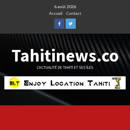
Skip
6 août 2026
to
Accueil
Contact
content
Facebook
Twitter
Tahitinews.co
L'ACTUALITÉ DE TAHITI ET SES ÎLES