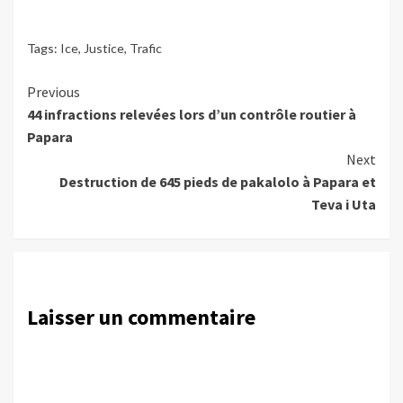
Tags:
Ice
,
Justice
,
Trafic
Continue
Previous
44 infractions relevées lors d’un contrôle routier à
Reading
Papara
Next
Destruction de 645 pieds de pakalolo à Papara et
Teva i Uta
Laisser un commentaire