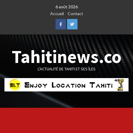
Skip
6 août 2026
to
Accueil
Contact
content
Facebook
Twitter
Tahitinews.co
L'ACTUALITÉ DE TAHITI ET SES ÎLES