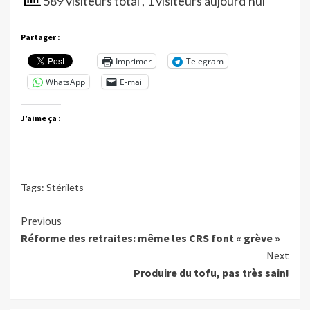
589 visiteurs total
, 1 visiteurs aujourd'hui
Partager :
Imprimer
Telegram
WhatsApp
E-mail
J’aime ça :
Tags:
Stérilets
Continue
Previous
Réforme des retraites: même les CRS font « grève »
Reading
Next
Produire du tofu, pas très sain!