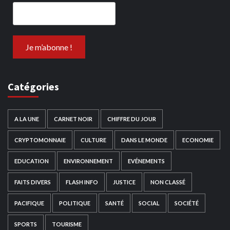
Catégories
A LA UNE
CARNET NOIR
CHIFFRE DU JOUR
CRYPTOMONNAIE
CULTURE
DANS LE MONDE
ECONOMIE
EDUCATION
ENVIRONNEMENT
EVÉNEMENTS
FAITS DIVERS
FLASH INFO
JUSTICE
NON CLASSÉ
PACIFIQUE
POLITIQUE
SANTÉ
SOCIAL
SOCIÉTÉ
SPORTS
TOURISME