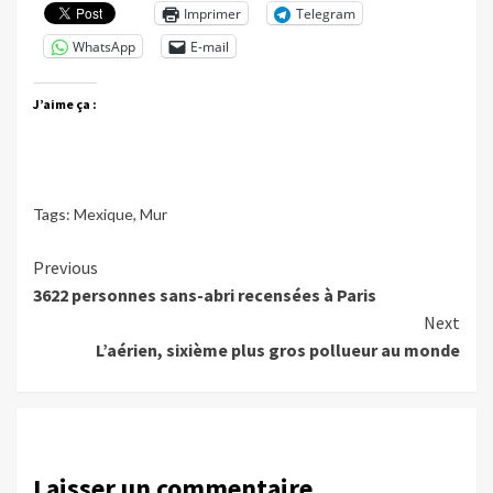
Imprimer
Telegram
WhatsApp
E-mail
J’aime ça :
Tags:
Mexique
,
Mur
Continue
Previous
3622 personnes sans-abri recensées à Paris
Reading
Next
L’aérien, sixième plus gros pollueur au monde
Laisser un commentaire