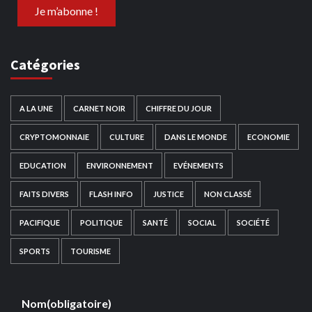
Catégories
A LA UNE
CARNET NOIR
CHIFFRE DU JOUR
CRYPTOMONNAIE
CULTURE
DANS LE MONDE
ECONOMIE
EDUCATION
ENVIRONNEMENT
EVÉNEMENTS
FAITS DIVERS
FLASH INFO
JUSTICE
NON CLASSÉ
PACIFIQUE
POLITIQUE
SANTÉ
SOCIAL
SOCIÉTÉ
SPORTS
TOURISME
Nom
(obligatoire)