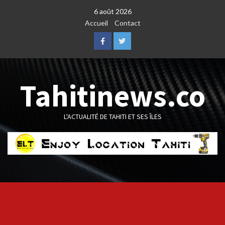
Skip
6 août 2026
to
Accueil
Contact
content
Facebook
Twitter
Tahitinews.co
L'ACTUALITÉ DE TAHITI ET SES ÎLES