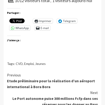
1012 visiteurs total
, 1 visiteurs aujourd'hui
Partager :
Imprimer
Telegram
WhatsApp
E-mail
J’aime ça :
Tags:
CVD
,
Emploi
,
Jeunes
Continue
Previous
Etude préliminaire pour la réalisation d’un aéroport
Reading
international à Bora Bora
Next
Le Port autonome puise 300 millions Fcfp dans ses
réserves pour les donner au Pays