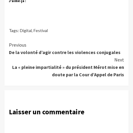
J’aime ça :
Tags:
Digital
,
Festival
Continue
Previous
De la volonté d’agir contre les violences conjugales
Reading
Next
La « pleine impartialité » du président Mérot mise en
doute par la Cour d’Appel de Paris
Laisser un commentaire