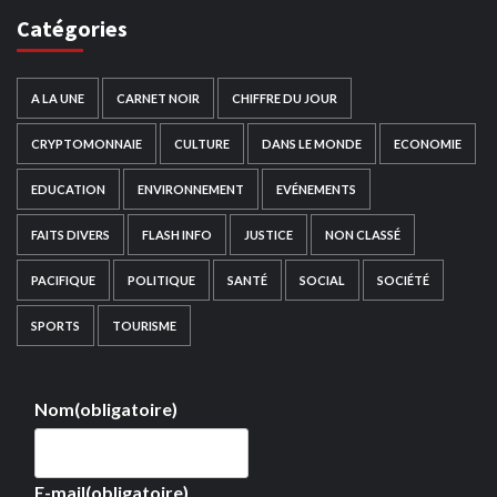
Catégories
A LA UNE
CARNET NOIR
CHIFFRE DU JOUR
CRYPTOMONNAIE
CULTURE
DANS LE MONDE
ECONOMIE
EDUCATION
ENVIRONNEMENT
EVÉNEMENTS
FAITS DIVERS
FLASH INFO
JUSTICE
NON CLASSÉ
PACIFIQUE
POLITIQUE
SANTÉ
SOCIAL
SOCIÉTÉ
SPORTS
TOURISME
Nom
(obligatoire)
E-mail
(obligatoire)