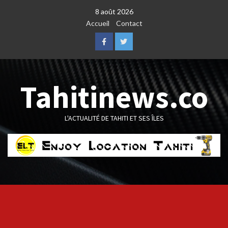
Skip
8 août 2026
to
Accueil
Contact
content
Facebook
Twitter
Tahitinews.co
L'ACTUALITÉ DE TAHITI ET SES ÎLES