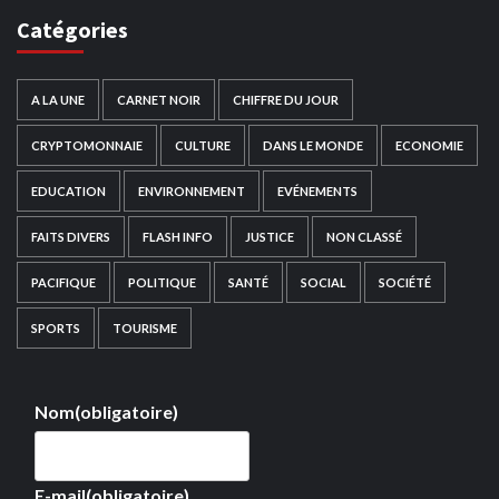
Catégories
A LA UNE
CARNET NOIR
CHIFFRE DU JOUR
CRYPTOMONNAIE
CULTURE
DANS LE MONDE
ECONOMIE
EDUCATION
ENVIRONNEMENT
EVÉNEMENTS
FAITS DIVERS
FLASH INFO
JUSTICE
NON CLASSÉ
PACIFIQUE
POLITIQUE
SANTÉ
SOCIAL
SOCIÉTÉ
SPORTS
TOURISME
Nom
(obligatoire)
E-mail
(obligatoire)