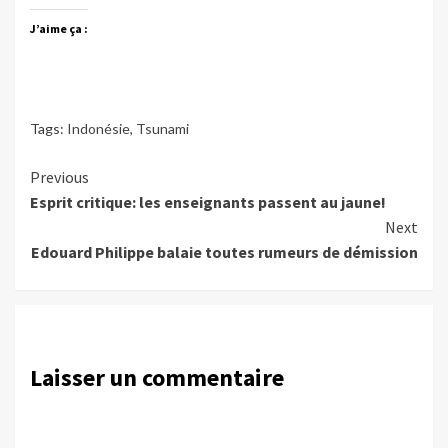
J’aime ça :
Tags:
Indonésie
,
Tsunami
Continue
Previous
Esprit critique: les enseignants passent au jaune!
Reading
Next
Edouard Philippe balaie toutes rumeurs de démission
Laisser un commentaire