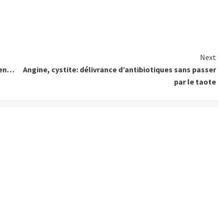
Next
rien…
Angine, cystite: délivrance d’antibiotiques sans passer
par le taote