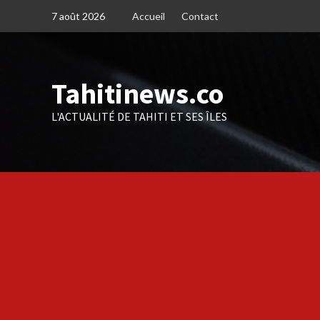
Skip
7 août 2026
Accueil
Contact
to
content
Tahitinews.co
L'ACTUALITÉ DE TAHITI ET SES ÎLES