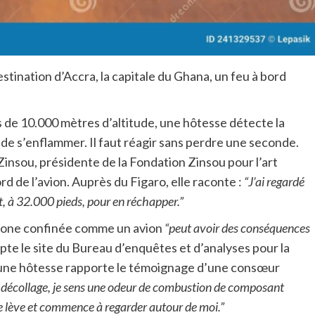
estination d’Accra, la capitale du Ghana, un feu à bord
 de 10.000 mètres d’altitude, une hôtesse détecte la
de s’enflammer. Il faut réagir sans perdre une seconde.
Zinsou, présidente de la Fondation Zinsou pour l’art
rd de l’avion. Auprès du Figaro, elle raconte :
“J’ai regardé
ut, à 32.000 pieds, pour en réchapper.”
e zone confinée comme un avion
“peut avoir des conséquences
ypte le site du Bureau d’enquêtes et d’analyses pour la
r), une hôtesse rapporte le témoignage d’une consœur
e décollage, je sens une odeur de combustion de composant
me lève et commence à regarder autour de moi.”