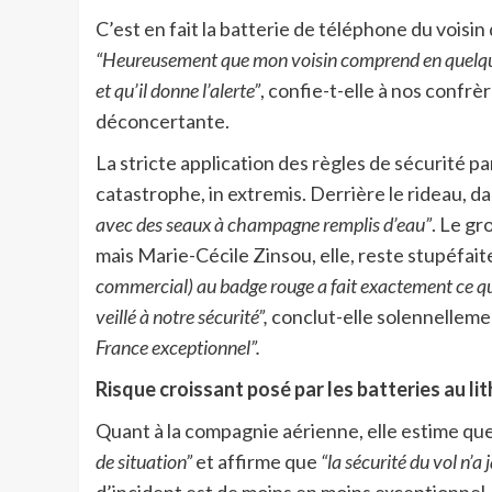
C’est en fait la batterie de téléphone du voisin
“Heureusement que mon voisin comprend en quelques
et qu’il donne l’alerte”
, confie-t-elle à nos confrè
déconcertante.
La stricte application des règles de sécurité p
catastrophe, in extremis. Derrière le rideau, da
avec des seaux à champagne remplis d’eau”
. Le g
mais Marie-Cécile Zinsou, elle, reste stupéfait
commercial) au badge rouge a fait exactement ce qu
veillé à notre sécurité”,
conclut-elle solennelleme
France exceptionnel”.
Risque croissant posé par les batteries au li
Quant à la compagnie aérienne, elle estime qu
de situation”
et affirme que
“la sécurité du vol n’a
d’incident est de moins en moins exceptionnel. 