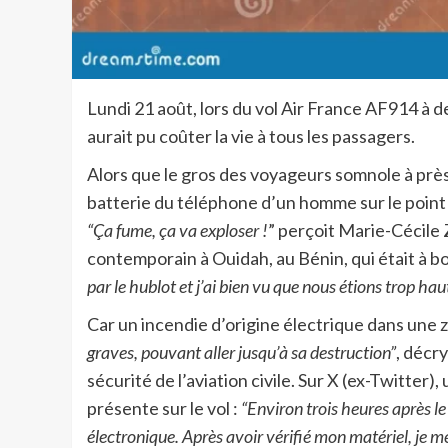
Lundi 21 août, lors du vol Air France AF914 à d
aurait pu coûter la vie à tous les passagers.
Alors que le gros des voyageurs somnole à près
batterie du téléphone d’un homme sur le point 
“Ça fume, ça va exploser !
” perçoit Marie-Cécile 
contemporain à Ouidah, au Bénin, qui était à bo
par le hublot et j’ai bien vu que nous étions trop ha
Car un incendie d’origine électrique dans un
graves, pouvant aller jusqu’à sa destruction”
, décr
sécurité de l’aviation civile. Sur X (ex-Twitte
présente sur le vol :
“Environ trois heures après l
électronique. Après avoir vérifié mon matériel, je 