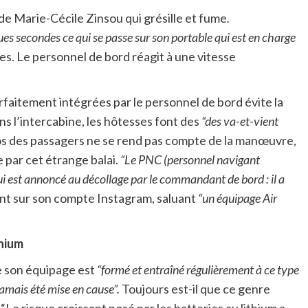
 de Marie-Cécile Zinsou qui grésille et fume
.
 secondes ce qui se passe sur son portable qui est en charge
res. Le personnel de bord réagit à une vitesse
arfaitement intégrées par le personnel de bord évite la
ns l’intercabine, les hôtesses font des
“des va-et-vient
ros des passagers ne se rend pas compte de la manœuvre,
e par cet étrange balai.
“Le PNC (personnel navigant
i est annoncé au décollage par le commandant de bord : il a
nt sur son compte Instagram, saluant
“un équipage Air
thium
e son équipage est
“formé et entraîné régulièrement à ce type
 jamais été mise en cause”.
Toujours est-il que ce genre
“Le risque croissant posé par les batteries au lithium a