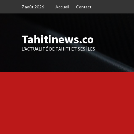
Skip
7 août 2026
Accueil
Contact
to
content
Tahitinews.co
L'ACTUALITÉ DE TAHITI ET SES ÎLES