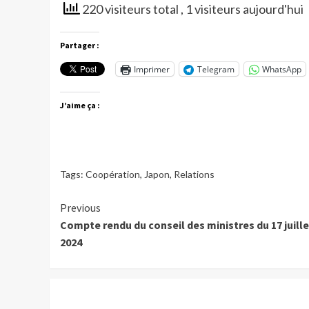
220 visiteurs total
, 1 visiteurs aujourd'hui
Partager :
Imprimer
Telegram
WhatsApp
J’aime ça :
Tags:
Coopération
,
Japon
,
Relations
Continue
Previous
Compte rendu du conseil des ministres du 17 juille
Reading
2024