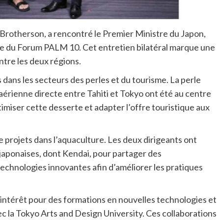
 Brotherson, a rencontré le Premier Ministre du Japon,
’issue du Forum PALM 10. Cet entretien bilatéral marque une
ntre les deux régions.
 dans les secteurs des perles et du tourisme. La perle
ne aérienne directe entre Tahiti et Tokyo ont été au centre
miser cette desserte et adapter l’offre touristique aux
de projets dans l’aquaculture. Les deux dirigeants ont
 japonaises, dont Kendai, pour partager des
echnologies innovantes afin d’améliorer les pratiques
intérêt pour des formations en nouvelles technologies et
c la Tokyo Arts and Design University. Ces collaborations