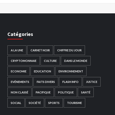
Catégories
A LA UNE
CARNET NOIR
CHIFFRE DU JOUR
CRYPTOMONNAIE
CULTURE
DANS LE MONDE
ECONOMIE
EDUCATION
ENVIRONNEMENT
EVÉNEMENTS
FAITS DIVERS
FLASH INFO
JUSTICE
NON CLASSÉ
PACIFIQUE
POLITIQUE
SANTÉ
SOCIAL
SOCIÉTÉ
SPORTS
TOURISME