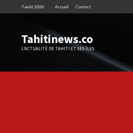
Skip
7 août 2026
Accueil
Contact
to
content
Tahitinews.co
L'ACTUALITÉ DE TAHITI ET SES ÎLES