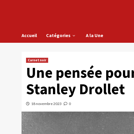
Accueil
Catégories
A la Une
Carnet noir
Une pensée pour 
Stanley Drollet
18 novembre 2023
0