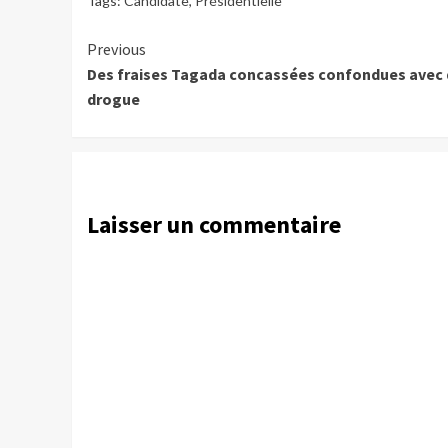
Tags:
Candidate
,
Présidentielle
Continue
Previous
Des fraises Tagada concassées confondues avec 
Reading
drogue
Laisser un commentaire