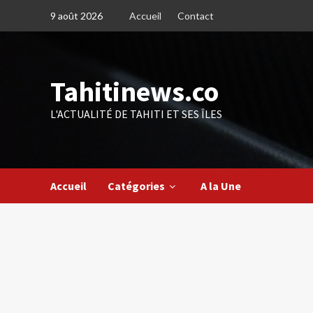
Skip
9 août 2026
Accueil
Contact
to
content
Tahitinews.co
L'ACTUALITÉ DE TAHITI ET SES ÎLES
Accueil
Catégories
A la Une