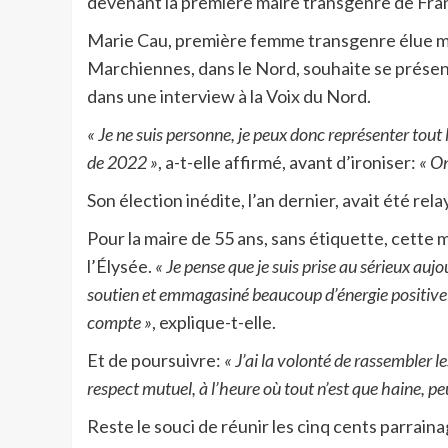
devenant la première maire transgenre de Fran
Marie Cau, première femme transgenre élue mair
Marchiennes, dans le Nord, souhaite se présent
dans une interview à la Voix du Nord.
« Je ne suis personne, je peux donc représenter tout 
de 2022 »
, a-t-elle affirmé, avant d’ironiser:
« On
Son élection inédite, l’an dernier, avait été r
Pour la maire de 55 ans, sans étiquette, cette 
l’Élysée.
« Je pense que je suis prise au sérieux auj
soutien et emmagasiné beaucoup d’énergie positive 
compte »
, explique-t-elle.
Et de poursuivre:
« J’ai la volonté de rassembler l
respect mutuel, à l’heure où tout n’est que haine, peu
Reste le souci de réunir les cinq cents parrain