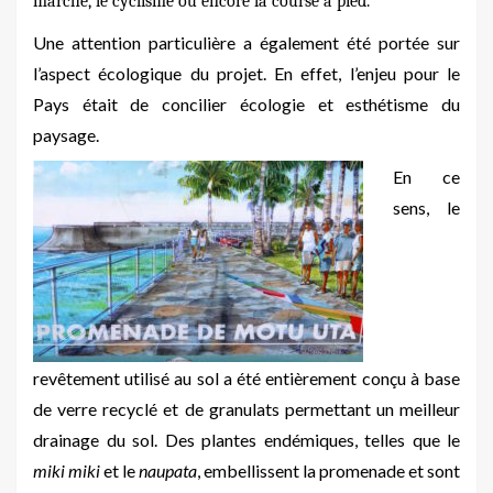
marche, le cyclisme ou encore la course à pied.
Une attention particuli
ère a
également été portée sur
l’aspect écologique du projet. En effet, l’enjeu pour le
Pays était de concilier écologie et esthétisme du
paysage.
En ce
sens, le
revêtement utilisé au sol a été enti
è
rement conçu à base
de verre recyclé
et de granulats permettant un meilleur
drainage du sol. Des
plantes end
émiques, telles que le
miki miki
et le
naupata
, embellissent la promenade et sont