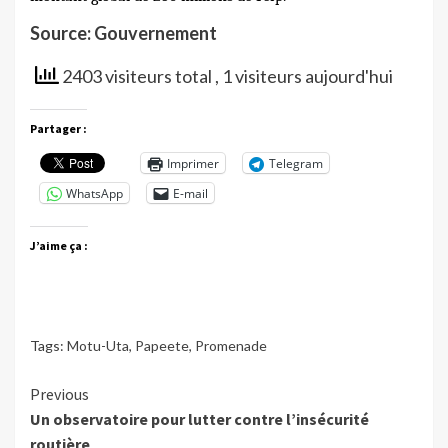
Source: Gouvernement
2403 visiteurs total
, 1 visiteurs aujourd'hui
Partager :
Imprimer
Telegram
WhatsApp
E-mail
J’aime ça :
Tags:
Motu-Uta
,
Papeete
,
Promenade
Continue
Previous
Un observatoire pour lutter contre l’insécurité
Reading
routière