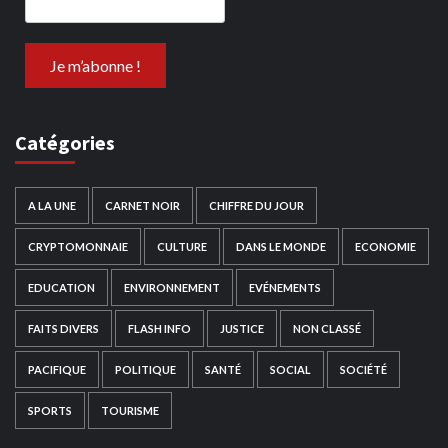
Catégories
A LA UNE
CARNET NOIR
CHIFFRE DU JOUR
CRYPTOMONNAIE
CULTURE
DANS LE MONDE
ECONOMIE
EDUCATION
ENVIRONNEMENT
EVÉNEMENTS
FAITS DIVERS
FLASH INFO
JUSTICE
NON CLASSÉ
PACIFIQUE
POLITIQUE
SANTÉ
SOCIAL
SOCIÉTÉ
SPORTS
TOURISME