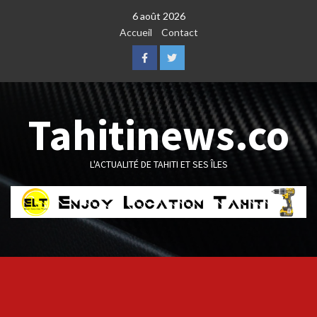
Skip
6 août 2026
to
Accueil
Contact
content
Facebook
Twitter
Tahitinews.co
L'ACTUALITÉ DE TAHITI ET SES ÎLES