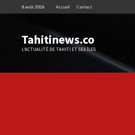
Skip
8 août 2026
Accueil
Contact
to
content
Tahitinews.co
L'ACTUALITÉ DE TAHITI ET SES ÎLES