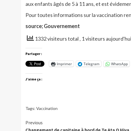
aux enfants âgés de 5 à 11 ans, et est évidemen
Pour toutes informations sur la vaccination ren
source; Gouvernement
1332 visiteurs total
, 1 visiteurs aujourd'hu
Partager :
Imprimer
Telegram
WhatsApp
J’aime ça :
Tags:
Vaccination
Continue
Previous
Changement de capitaine à bord de Te Ata O Hiva