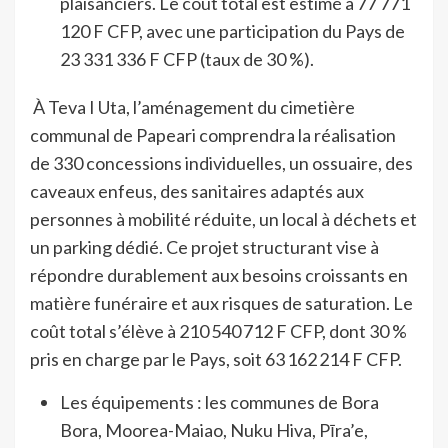
plaisanciers. Le coût total est estimé à 77 771
120 F CFP, avec une participation du Pays de
23 331 336 F CFP (taux de 30 %).
À Teva I Uta, l’aménagement du cimetière
communal de Papeari comprendra la réalisation
de 330 concessions individuelles, un ossuaire, des
caveaux enfeus, des sanitaires adaptés aux
personnes à mobilité réduite, un local à déchets et
un parking dédié. Ce projet structurant vise à
répondre durablement aux besoins croissants en
matière funéraire et aux risques de saturation. Le
coût total s’élève à 210 540 712 F CFP, dont 30 %
pris en charge par le Pays, soit 63 162 214 F CFP.
Les équipements : les communes de Bora
Bora, Moorea-Maiao, Nuku Hiva, Pīra’e,