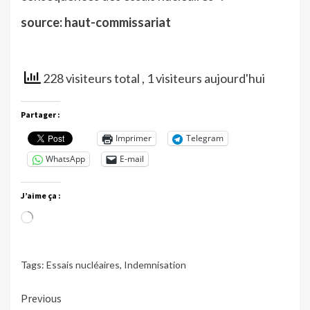
source: haut-commissariat
228 visiteurs total
, 1 visiteurs aujourd'hui
Partager :
Imprimer
Telegram
WhatsApp
E-mail
J’aime ça :
Chargement…
Tags:
Essais nucléaires
,
Indemnisation
Continue
Previous