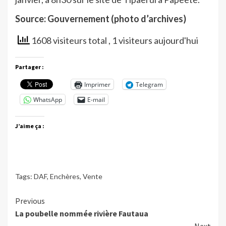
Source: Gouvernement (photo d’archives)
1608 visiteurs total
, 1 visiteurs aujourd'hui
Partager :
Imprimer
Telegram
WhatsApp
E-mail
J’aime ça :
Tags:
DAF
,
Enchères
,
Vente
Continue
Previous
La poubelle nommée rivière Fautaua
Reading