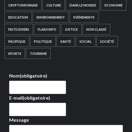
CRYPTOMONNAIE
CULTURE
DANS LE MONDE
ECONOMIE
EDUCATION
ENVIRONNEMENT
EVÉNEMENTS
FAITS DIVERS
FLASH INFO
JUSTICE
NON CLASSÉ
PACIFIQUE
POLITIQUE
SANTÉ
SOCIAL
SOCIÉTÉ
SPORTS
TOURISME
Nom
(obligatoire)
E-mail
(obligatoire)
Message