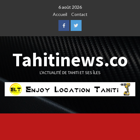
Skip
6 août 2026
to
Accueil
Contact
content
Facebook
Twitter
Tahitinews.co
L'ACTUALITÉ DE TAHITI ET SES ÎLES