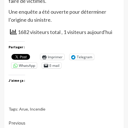
faire de victimes.
Une enquête a été ouverte pour déterminer
l’origine du sinistre.
1682 visiteurs total
, 1 visiteurs aujourd'hui
Partager :
Imprimer
Telegram
WhatsApp
E-mail
J’aime ça :
Tags:
Arue
,
Incendie
Continue
Previous