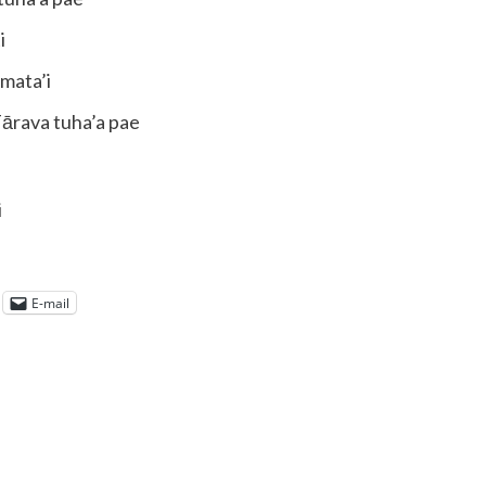
i
mata’i
Tārava tuha’a pae
i
E-mail