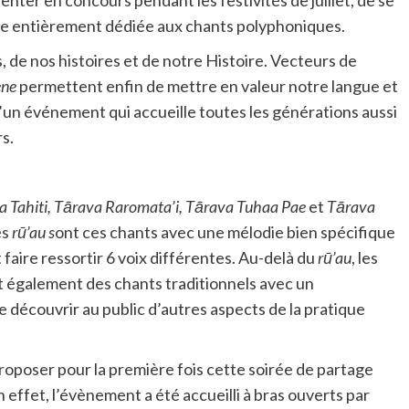
ive entièrement dédiée aux chants polyphoniques.
, de nos histoires et de notre Histoire. Vecteurs de
ene
permettent enfin de mettre en valeur notre langue et
d’un événement qui accueille toutes les générations aussi
s.
a Tahiti, Tārava Raromata’i, Tārava Tuhaa Pae
et
Tārava
es
rū’au s
ont ces chants avec une mélodie bien spécifique
 faire ressortir 6 voix différentes. Au-delà du
rū’au
, les
t également des chants traditionnels avec un
 découvrir au public d’autres aspects de la pratique
roposer pour la première fois cette soirée de partage
 effet, l’évènement a été accueilli à bras ouverts par