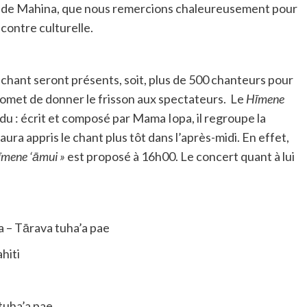
 de Mahina, que nous remercions chaleureusement pour
contre culturelle.
chant seront présents, soit, plus de 500 chanteurs pour
omet de donner le frisson aux spectateurs. Le
Hīmene
endu : écrit et composé par Mama Iopa, il regroupe la
aura appris le chant plus tôt dans l’après-midi. En effet,
mene ‘āmui »
est proposé à 16h00. Le concert quant à lui
na
– Tārava tuha’a pae
hiti
 tuha’a pae