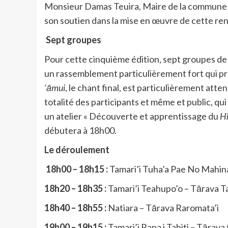
Monsieur Damas Teuira, Maire de la commune
son soutien dans la mise en œuvre de cette ren
Sept groupes
Pour cette cinquième édition, sept groupes de 
un rassemblement particulièrement fort qui pr
‘āmui
, le chant final, est particulièrement att
totalité des participants et même et public, qui 
un atelier « Découverte et apprentissage du
Hī
débutera à 18h00.
Le déroulement
18h00 – 18h15 :
Tamari’i Tuha’a Pae No Mahi
18h20 – 18h35 :
Tamari’i Teahupo’o – Tārava Ta
18h40 – 18h55 :
Natiara – Tārava Raromata’i
19h00 – 19h15 :
Tamari’i Rapa i Tahiti – Tārava