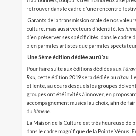
retrouver dans le cadre d’une rencontre fest
Garants de la transmission orale de nos valeurs
culture, mais aussi vecteurs d’identité, les
hīm
d’en préserver ses spécificités, dans le cadre 
bien parmi les artistes que parmi les spectateur
Une 5ème édition dédiée au rū’au
Pour faire suite aux éditions dédiées aux
Tārav
Rau
, cette édition 2019 sera dédiée au
rū’au.
L
et lente, au cours desquels les groupes doivent
groupes ont été invités à innover, en proposan
accompagnement musical au choix, afin de faire
du
hīmene
.
La Maison de la Culture est très heureuse de p
dans le cadre magnifique de la Pointe Vénus. En