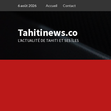
Skip
6 août 2026
Accueil
Contact
to
content
Tahitinews.co
L'ACTUALITÉ DE TAHITI ET SES ÎLES