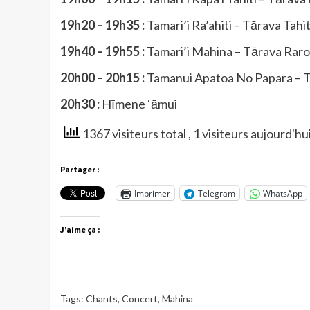
19h20 – 19h35 :
Tamari’i Ra’ahiti – Tārava Tahit
19h40 – 19h55 :
Tamari’i Mahina – Tārava Raro
20h00 – 20h15 :
Tamanui Apatoa No Papara
– 
20h30 :
Hīmene ‘āmui
1367 visiteurs total
, 1 visiteurs aujourd'hu
Partager :
Imprimer
Telegram
WhatsApp
J’aime ça :
Tags:
Chants
,
Concert
,
Mahina