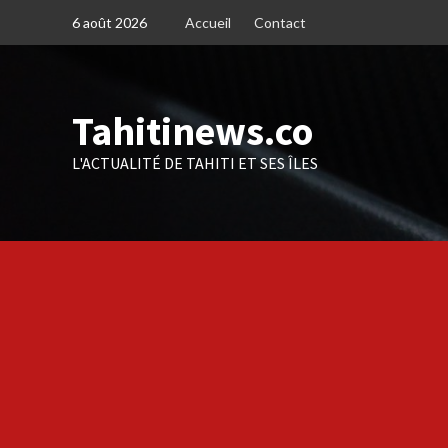
Skip
6 août 2026
Accueil
Contact
to
content
Tahitinews.co
L'ACTUALITÉ DE TAHITI ET SES ÎLES