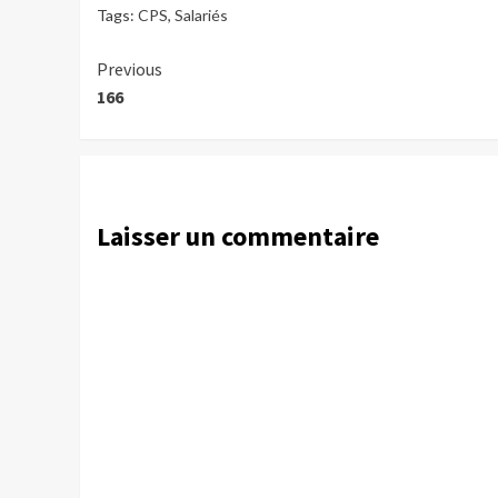
Tags:
CPS
,
Salariés
Continue
Previous
166
Reading
Laisser un commentaire