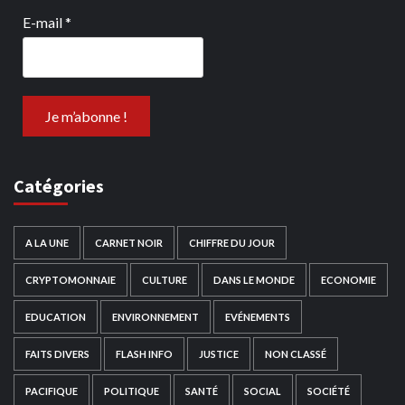
E-mail
*
Catégories
A LA UNE
CARNET NOIR
CHIFFRE DU JOUR
CRYPTOMONNAIE
CULTURE
DANS LE MONDE
ECONOMIE
EDUCATION
ENVIRONNEMENT
EVÉNEMENTS
FAITS DIVERS
FLASH INFO
JUSTICE
NON CLASSÉ
PACIFIQUE
POLITIQUE
SANTÉ
SOCIAL
SOCIÉTÉ