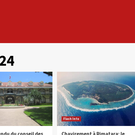
024
Flash Info
ndu du conseil des
Chavirement à Rimatara: le