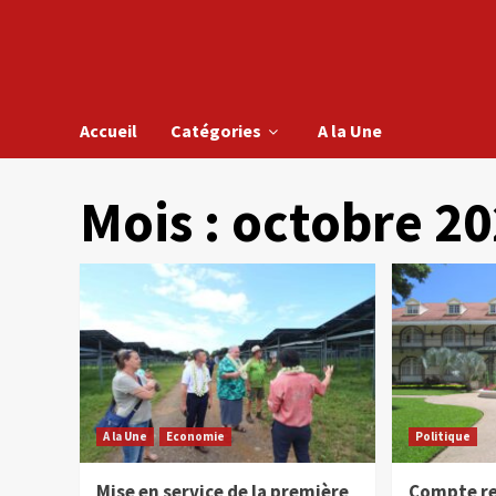
Accueil
Catégories
A la Une
Mois :
octobre 2
A la Une
Economie
Politique
Mise en service de la première
Compte re