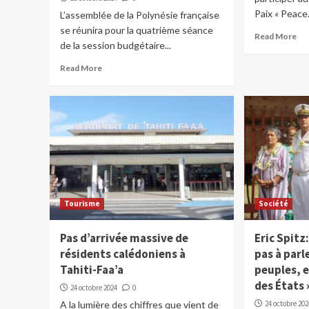
Paix « Peace.
L’assemblée de la Polynésie française
se réunira pour la quatrième séance
Read More
de la session budgétaire...
Read More
Tourisme
Société
Pas d’arrivée massive de
Eric Spitz
résidents calédoniens à
pas à parl
Tahiti-Faa’a
peuples, 
des États 
24 octobre 2024
0
A la lumière des chiffres que vient de
24 octobre 202