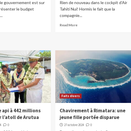
 le gouvernement est sur
Rien de nouveau dans le cockpit d’Air
présenter le budget
Tahiti Nui! Hormis le fait que la
..
compagnie...
Read More
Faits divers
 api à 442 millions
Chavirement à Rimatara: une
r l’atoll de Arutua
jeune fille portée disparue
4
0
27 octobre 2024
0