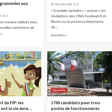
ogrammées aux
29 octobre 2024
0
« Scandale sanitaire », « poison », les
révélations des ONG Foodwatch et
4
0
Bloom sur la présence importante
les travaux réalisés avec,
de...
nouvelles opérations de
..
Read More
Flash Info
t du FIP: les
1700 candidats pour trois
 ont la vie dure…
postes de fonctionnaires