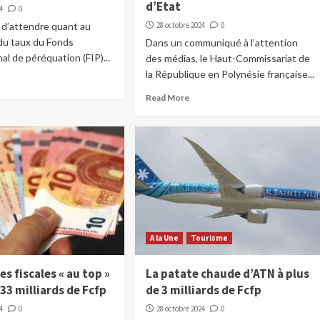
d’Etat
4
0
t d’attendre quant au
28 octobre 2024
0
du taux du Fonds
Dans un communiqué à l’attention
l de péréquation (FIP)...
des médias, le Haut-Commissariat de
la République en Polynésie française...
Read More
A la Une
Tourisme
es fiscales « au top »
La patate chaude d’ATN à plus
133 milliards de Fcfp
de 3 milliards de Fcfp
4
0
28 octobre 2024
0