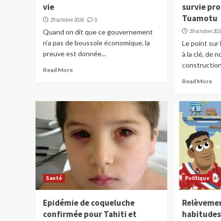
vie
survie pr
Tuamotu
29 octobre 2024
0
Quand on dit que ce gouvernement
29 octobre 202
n’a pas de boussole économique, la
Le point sur 
preuve est donnée...
à la clé, de 
construction.
Read More
Read More
Santé
Politique
Epidémie de coqueluche
Relèvemen
confirmée pour Tahiti et
habitudes