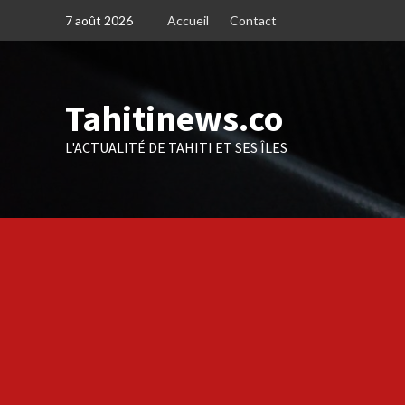
Skip
7 août 2026
Accueil
Contact
to
content
Tahitinews.co
L'ACTUALITÉ DE TAHITI ET SES ÎLES