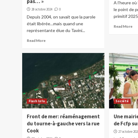
pas… »
A l’heure où
le point de 
28 octobre 2024
0
primitif 2025.
Depuis 2004, on savait que la parole
était libérée…mais quand une
Read More
représentante élue du Tavini...
Read More
Flash Info
Société
Front de mer: réaménagement
Une mairie
du tourne-à-gauche vers la rue
de Fcfp su
Cook
27 octobre 202