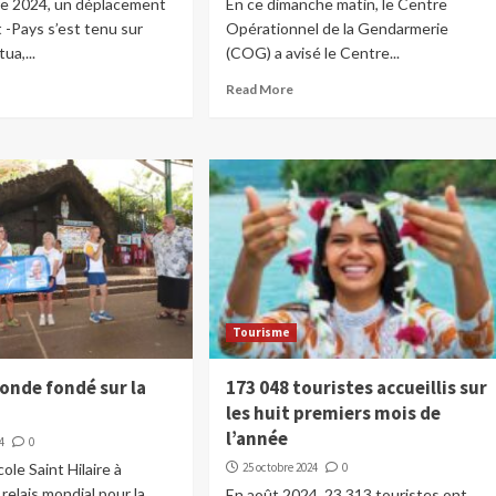
re 2024, un déplacement
En ce dimanche matin, le Centre
t -Pays s’est tenu sur
Opérationnel de la Gendarmerie
tua,...
(COG) a avisé le Centre...
Read More
Tourisme
onde fondé sur la
173 048 touristes accueillis sur
les huit premiers mois de
l’année
4
0
cole Saint Hilaire à
25 octobre 2024
0
 relais mondial pour la
En août 2024, 23 313 touristes ont