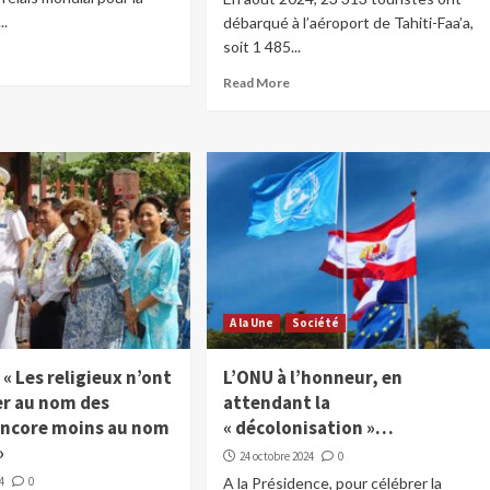
..
débarqué à l’aéroport de Tahiti-Faa’a,
soit 1 485...
Read More
A la Une
Société
: « Les religieux n’ont
L’ONU à l’honneur, en
er au nom des
attendant la
encore moins au nom
« décolonisation »…
»
24 octobre 2024
0
4
0
A la Présidence, pour célébrer la