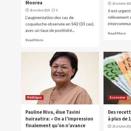
Moorea
28 octobre 202
28 octobre 2024
0
Il est urgen
relèvement 
L’augmentation des cas de
intercommuna
coqueluche observée en S42 (33 cas),
avec un taux de positivité...
Read More
Read More
Politique
Economie
Pauline Niva, élue Tavini
Des recett
huiraatira: « On a l’impression
à plus de 
finalement qu’on n’avance
28 octobre 202