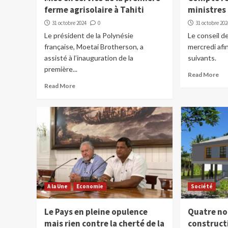
ferme agrisolaire à Tahiti
ministres
31 octobre 2024
0
31 octobre 202
Le président de la Polynésie
Le conseil de
française, Moetai Brotherson, a
mercredi afi
assisté à l’inauguration de la
suivants.
première...
Read More
Read More
A la Une
Economie
Société
Le Pays en pleine opulence
Quatre no
mais rien contre la cherté de la
constructi