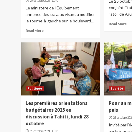
27 octobre 2024
0
Le 25 octob
conjoint Éta
Le ministère de l’Equipement
l’atoll de Aru
annonce des travaux visant à modifier
le tourne-à-gauche sur le boulevard...
Read More
Read More
Politique
Société
Les premières orientations
Pour un m
budgétaires 2025 en
paix
discussion à Tahiti, lundi 28
25 octobre 202
octobre
Invité par l’é
participer au
25 octobre 2024
0