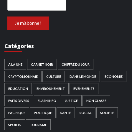
Catégories
A LA UNE
CARNET NOIR
CHIFFRE DU JOUR
CRYPTOMONNAIE
CULTURE
DANS LE MONDE
ECONOMIE
EDUCATION
ENVIRONNEMENT
EVÉNEMENTS
FAITS DIVERS
FLASH INFO
JUSTICE
NON CLASSÉ
PACIFIQUE
POLITIQUE
SANTÉ
SOCIAL
SOCIÉTÉ
SPORTS
TOURISME