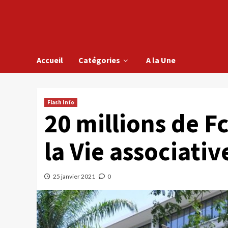
Accueil
Catégories
A la Une
Flash Info
20 millions de F
la Vie associativ
25 janvier 2021
0