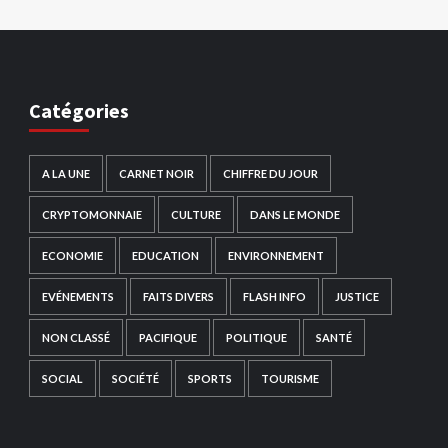
Catégories
A LA UNE
CARNET NOIR
CHIFFRE DU JOUR
CRYPTOMONNAIE
CULTURE
DANS LE MONDE
ECONOMIE
EDUCATION
ENVIRONNEMENT
EVÉNEMENTS
FAITS DIVERS
FLASH INFO
JUSTICE
NON CLASSÉ
PACIFIQUE
POLITIQUE
SANTÉ
SOCIAL
SOCIÉTÉ
SPORTS
TOURISME