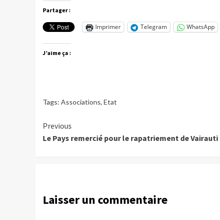
Partager :
Imprimer
Telegram
WhatsApp
J’aime ça :
Tags:
Associations
,
Etat
Continue
Previous
Le Pays remercié pour le rapatriement de Vairauti
Reading
Laisser un commentaire