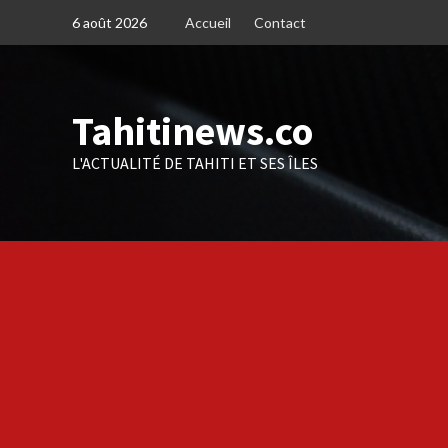
Skip
6 août 2026
Accueil
Contact
to
content
Tahitinews.co
L'ACTUALITÉ DE TAHITI ET SES ÎLES