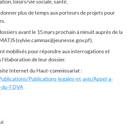
ion, loisirs/vie sociale, santé.
e donner plus de temps aux porteurs de projets pour
es.
dossiers avant le 15 mars prochain à minuit auprès de la
– MATJS (sylvie.cammas@jeunesse.gov.pf).
t mobilisés pour répondre aux interrogations et
l’élaboration de leur dossier.
 site Internet du Haut-commissariat :
ublications/Publications-legales-et-avis/Appel-a-
21-du-FDVA
ui