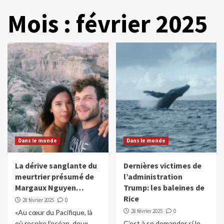
Mois :
février 2025
Dans le monde
Dans le monde
La dérive sanglante du
Dernières victimes de
meurtrier présumé de
l’administration
Margaux Nguyen…
Trump: les baleines de
Rice
28 février 2025
0
28 février 2025
0
«Au cœur du Pacifique, là
où respire l’océan, deux
C’est à se demander si le