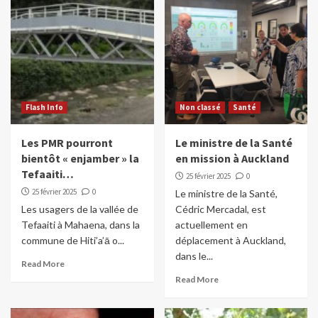
Flash Info
Non classé
Santé
Les PMR pourront
Le ministre de la Santé
bientôt « enjamber » la
en mission à Auckland
Tefaaiti…
25 février 2025
0
25 février 2025
0
Le ministre de la Santé,
Les usagers de la vallée de
Cédric Mercadal, est
Tefaaiti à Mahaena, dans la
actuellement en
commune de Hiti’a’ā o...
déplacement à Auckland,
dans le...
Read More
Read More