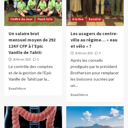
Chiffre du Jour
Flash Info
A la Une
Société
Un salaire brut
Les usagers du centre-
mensuel moyen de 292
ville au régime… « eau
124 F CFP à l’Epic
et vélo » ?
Vanille de Tahiti
26 février 2025
0
26 février 2025
0
Après les conseils
Le contrôle des comptes
prodigués par le président
et de la gestion de l’Epic
Brotherson pour remplacer
Vanille de Tahiti par la...
les boissons sucrées par
un...
Read More
Read More