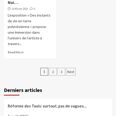
Nui…
19 février 2025
0
L’exposition « Des instants
de vie en terre
polynésienne » propose
une immersion dans
l’univers de l’artiste à
travers...
Read More
Pagination
1
2
3
Next
des
publications
Derniers articles
Réforme des Taxis: surtout, pas de vagues…