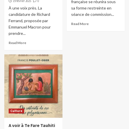
19 février 2025
0
française se réunira sous
À une voix près. La
sa forme restreinte en
candidature de Richard
séance de commission...
Ferrand, proposée par
Read More
Emmanuel Macron pour
prendre...
Read More
Culture
A voir à Te Fare Tauhiti