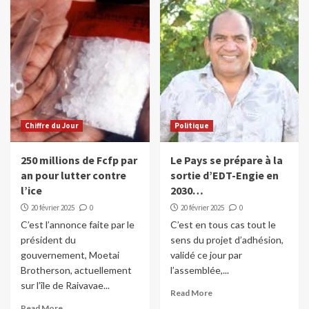
Chiffre du Jour
Politique
250 millions de Fcfp par
Le Pays se prépare à la
an pour lutter contre
sortie d’EDT-Engie en
l’ice
2030…
20 février 2025
0
20 février 2025
0
C’est l’annonce faite par le
C’est en tous cas tout le
président du
sens du projet d’adhésion,
gouvernement, Moetai
validé ce jour par
Brotherson, actuellement
l’assemblée,...
sur l’île de Raivavae...
Read More
Read More