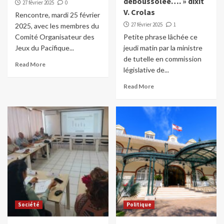
déboussolée…. » dixit
27 février 2025
0
V. Crolas
Rencontre, mardi 25 février
27 février 2025
1
2025, avec les membres du
Comité Organisateur des
Petite phrase lâchée ce
Jeux du Pacifique...
jeudi matin par la ministre
de tutelle en commission
Read More
législative de...
Read More
Société
Politique