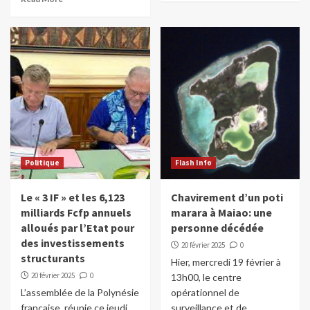
Politique
Flash Info
Le « 3 IF » et les 6,123
Chavirement d’un poti
milliards Fcfp annuels
marara à Maiao: une
alloués par l’Etat pour
personne décédée
des investissements
20 février 2025
0
structurants
Hier, mercredi 19 février à
20 février 2025
0
13h00, le centre
L’assemblée de la Polynésie
opérationnel de
française, réunie ce jeudi
surveillance et de