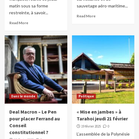
matin sous sa forme
sauvetage aéro-maritime...
restreinte, à savoir...
Read More
Read More
Dans le monde
Politique
Deal Macron – Le Pen
« Mise en jambes » à
pour placer Ferrand au
Tarahoi jeudi 21 février
Conseil
19 février 2025
0
constitutionnel ?
L’assemblée de la Polynésie