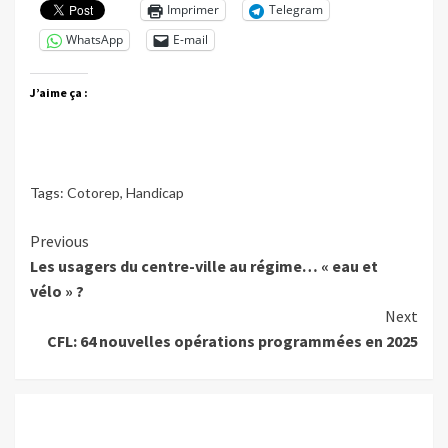
Imprimer
Telegram
WhatsApp
E-mail
J’aime ça :
Tags:
Cotorep
,
Handicap
Continue
Previous
Les usagers du centre-ville au régime… « eau et
Reading
vélo » ?
Next
CFL: 64 nouvelles opérations programmées en 2025