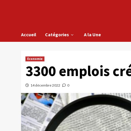
Accueil
Catégories
A la Une
Economie
3300 emplois cr
14 décembre 2022
0