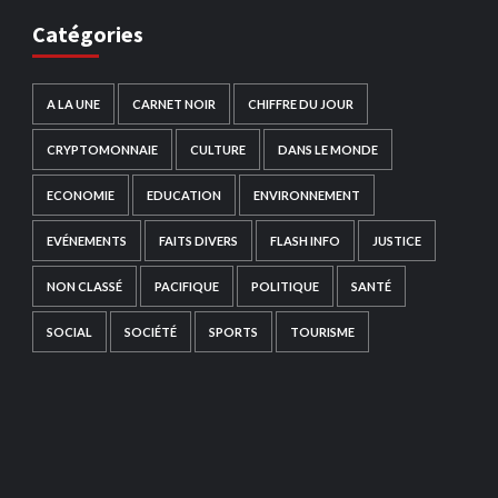
Catégories
A LA UNE
CARNET NOIR
CHIFFRE DU JOUR
CRYPTOMONNAIE
CULTURE
DANS LE MONDE
ECONOMIE
EDUCATION
ENVIRONNEMENT
EVÉNEMENTS
FAITS DIVERS
FLASH INFO
JUSTICE
NON CLASSÉ
PACIFIQUE
POLITIQUE
SANTÉ
SOCIAL
SOCIÉTÉ
SPORTS
TOURISME