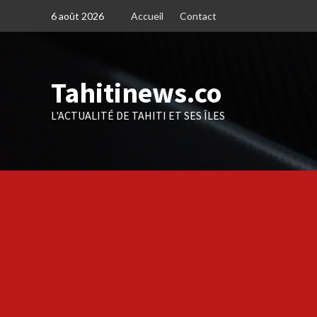
Skip
6 août 2026
Accueil
Contact
to
content
Tahitinews.co
L'ACTUALITÉ DE TAHITI ET SES ÎLES