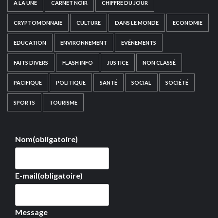
A LA UNE
CARNET NOIR
CHIFFRE DU JOUR
CRYPTOMONNAIE
CULTURE
DANS LE MONDE
ECONOMIE
EDUCATION
ENVIRONNEMENT
EVÉNEMENTS
FAITS DIVERS
FLASH INFO
JUSTICE
NON CLASSÉ
PACIFIQUE
POLITIQUE
SANTÉ
SOCIAL
SOCIÉTÉ
SPORTS
TOURISME
Nom
(obligatoire)
E-mail
(obligatoire)
Message