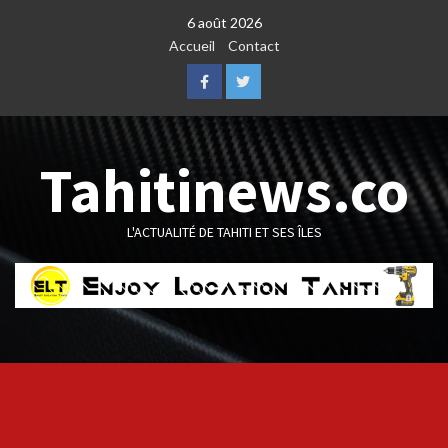
Skip
6 août 2026
to
Accueil
Contact
content
Facebook
Twitter
Tahitinews.co
L'ACTUALITÉ DE TAHITI ET SES ÎLES