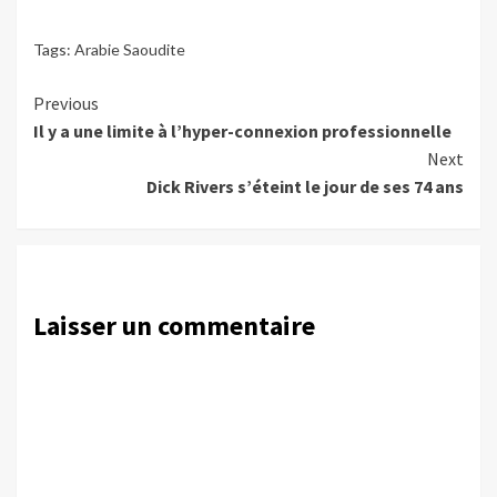
Tags:
Arabie Saoudite
Continue
Previous
Il y a une limite à l’hyper-connexion professionnelle
Reading
Next
Dick Rivers s’éteint le jour de ses 74 ans
Laisser un commentaire