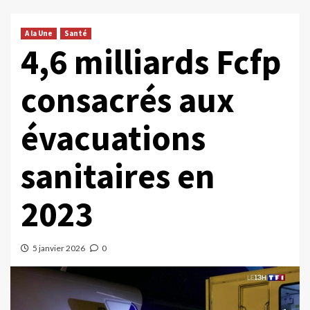
A la Une
Santé
4,6 milliards Fcfp
consacrés aux
évacuations
sanitaires en
2023
5 janvier 2026
0