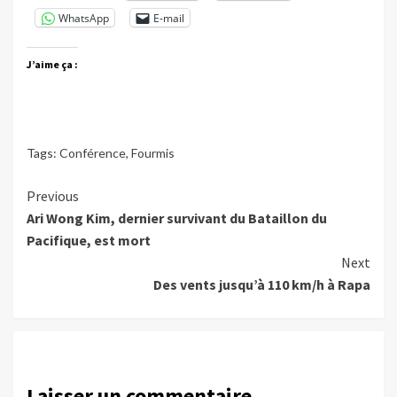
WhatsApp
E-mail
J’aime ça :
Tags:
Conférence
,
Fourmis
Continue
Previous
Ari Wong Kim, dernier survivant du Bataillon du
Reading
Pacifique, est mort
Next
Des vents jusqu’à 110 km/h à Rapa
Laisser un commentaire