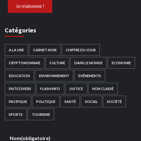
Catégories
A LA UNE
CARNET NOIR
CHIFFRE DU JOUR
CRYPTOMONNAIE
CULTURE
DANS LE MONDE
ECONOMIE
EDUCATION
ENVIRONNEMENT
EVÉNEMENTS
FAITS DIVERS
FLASH INFO
JUSTICE
NON CLASSÉ
PACIFIQUE
POLITIQUE
SANTÉ
SOCIAL
SOCIÉTÉ
SPORTS
TOURISME
Nom
(obligatoire)