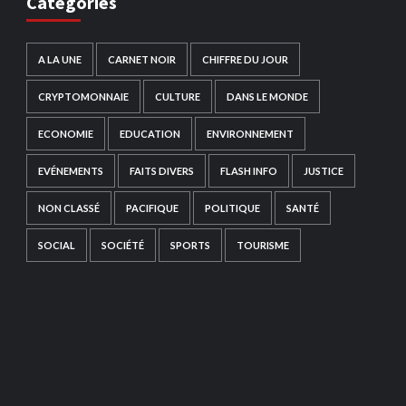
Catégories
A LA UNE
CARNET NOIR
CHIFFRE DU JOUR
CRYPTOMONNAIE
CULTURE
DANS LE MONDE
ECONOMIE
EDUCATION
ENVIRONNEMENT
EVÉNEMENTS
FAITS DIVERS
FLASH INFO
JUSTICE
NON CLASSÉ
PACIFIQUE
POLITIQUE
SANTÉ
SOCIAL
SOCIÉTÉ
SPORTS
TOURISME