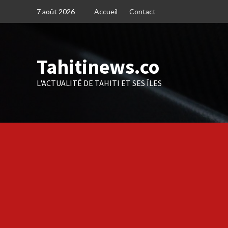
Skip
7 août 2026
Accueil
Contact
to
content
Tahitinews.co
L'ACTUALITÉ DE TAHITI ET SES ÎLES