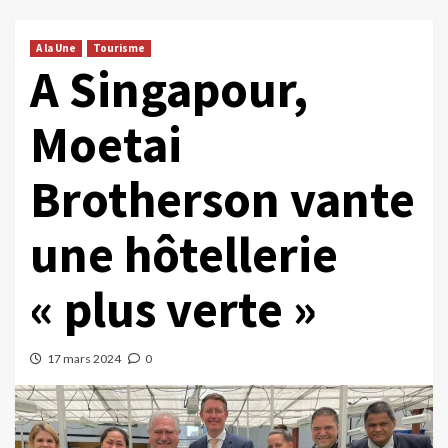
A la Une
Tourisme
A Singapour,
Moetai
Brotherson vante
une hôtellerie
« plus verte »
17 mars 2024
0