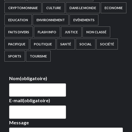
CRYPTOMONNAIE
CULTURE
DANS LE MONDE
ECONOMIE
EDUCATION
ENVIRONNEMENT
EVÉNEMENTS
FAITS DIVERS
FLASH INFO
JUSTICE
NON CLASSÉ
PACIFIQUE
POLITIQUE
SANTÉ
SOCIAL
SOCIÉTÉ
SPORTS
TOURISME
Nom
(obligatoire)
E-mail
(obligatoire)
Message