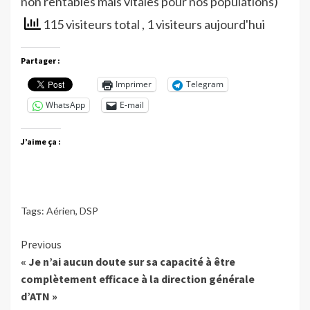
non rentables mais vitales pour nos populations)
115 visiteurs total
, 1 visiteurs aujourd'hui
Partager :
Imprimer
Telegram
WhatsApp
E-mail
J’aime ça :
Tags:
Aérien
,
DSP
Continue
Previous
« Je n’ai aucun doute sur sa capacité à être
Reading
complètement efficace à la direction générale
d’ATN »