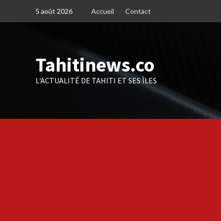
Skip
5 août 2026
Accueil
Contact
to
content
Tahitinews.co
L'ACTUALITÉ DE TAHITI ET SES ÎLES