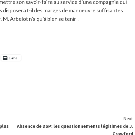
a mettre son savoir-faire au service d’une compagnie qui
is disposera t-il des marges de manoeuvre suffisantes
. M. Arbelot n’a qu’à bien se tenir !
E-mail
Next
plus
Absence de DSP: les questionnements légitimes de J.
Crawford