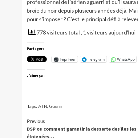
professionnel de l’aérien aguerri et qu’il saur
broie du noir depuis plusieurs années déjà. Ma
pour s’imposer ? C’est le principal défi à relever
778 visiteurs total
, 1 visiteurs aujourd'hui
Partager :
Imprimer
Telegram
WhatsApp
J’aime ça :
Tags:
ATN
,
Guérin
Continue
Previous
DSP ou comment garantir la desserte des îles les 
Reading
éloignées…