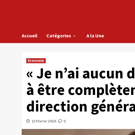
Accueil
Catégories
A la Une
Economie
« Je n’ai aucun 
à être complètem
direction généra
12 février 2026
0