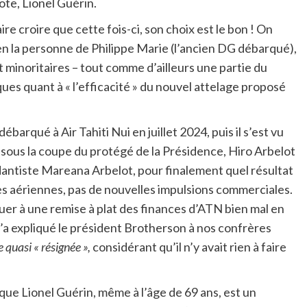
ote, Lionel Guérin.
aire croire que cette fois-ci, son choix est le bon ! On
en la personne de Philippe Marie (l’ancien DG débarqué),
 minoritaires – tout comme d’ailleurs une partie du
ques quant à « l’efficacité » du nouvel attelage proposé
arqué à Air Tahiti Nui en juillet 2024, puis il s’est vu
5 sous la coupe du protégé de la Présidence, Hiro Arbelot
ndantiste Mareana Arbelot, pour finalement quel résultat
tes aériennes, pas de nouvelles impulsions commerciales.
ibuer à une remise à plat des finances d’ATN bien mal en
a expliqué le président Brotherson à nos confrères
e quasi « résignée »,
considérant qu’il n’y avait rien à faire
 que Lionel Guérin, même à l’âge de 69 ans, est un