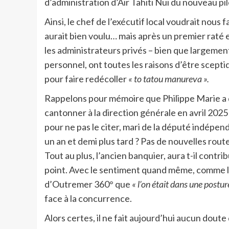
d’administration d’Air Tahiti Nui du nouveau pil
Ainsi, le chef de l’exécutif local voudrait nous f
aurait bien voulu… mais après un premier raté 
les administrateurs privés – bien que largement
personnel, ont toutes les raisons d’être scepti
pour faire redécoller
« to tatou manureva ».
Rappelons pour mémoire que Philippe Marie a déb
cantonner à la direction générale en avril 202
pour ne pas le citer, mari de la député indépe
un an et demi plus tard ? Pas de nouvelles rou
Tout au plus, l’ancien banquier, aura t-il contr
point. Avec le sentiment quand même, comme l’
d’Outremer 360° que
« l’on était dans une postur
face à la concurrence.
Alors certes, il ne fait aujourd’hui aucun doute