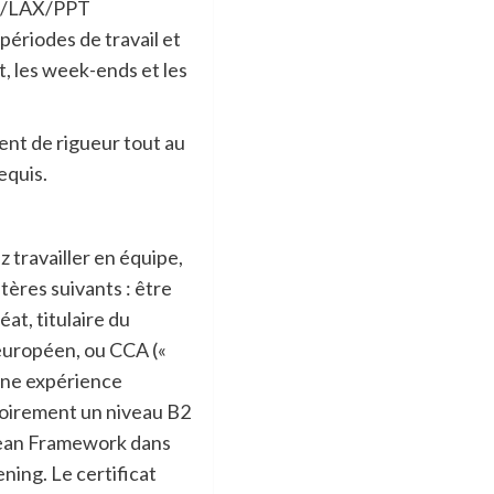
PT/LAX/PPT
 périodes de travail et
t, les week-ends et les
ment de rigueur tout au
equis.
z travailler en équipe,
tères suivants : être
at, titulaire du
européen, ou CCA («
 une expérience
toirement un niveau B2
ean Framework dans
ning. Le certificat