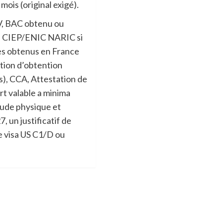
mois (original exigé).
CV, BAC obtenu ou
re CIEP/ENIC NARIC si
mes obtenus en France
ation d’obtention
s), CCA, Attestation de
rt valable a minima
tude physique et
 un justificatif de
le visa US C1/D ou