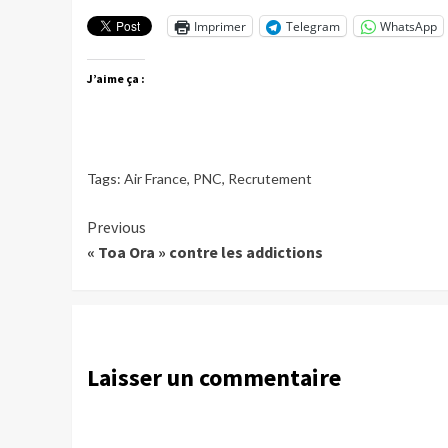
Imprimer
Telegram
WhatsApp
J’aime ça :
Tags:
Air France
,
PNC
,
Recrutement
Continue
Previous
« Toa Ora » contre les addictions
Reading
Laisser un commentaire