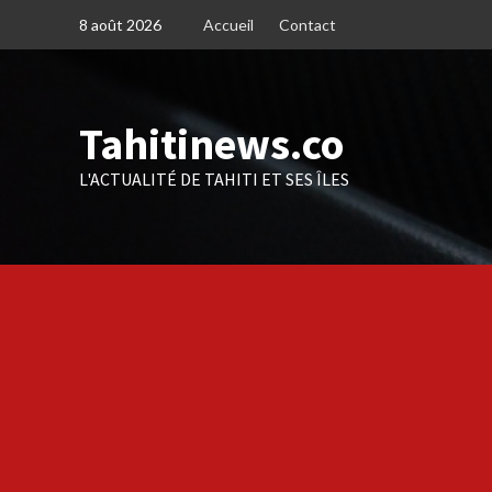
Skip
8 août 2026
Accueil
Contact
to
content
Tahitinews.co
L'ACTUALITÉ DE TAHITI ET SES ÎLES