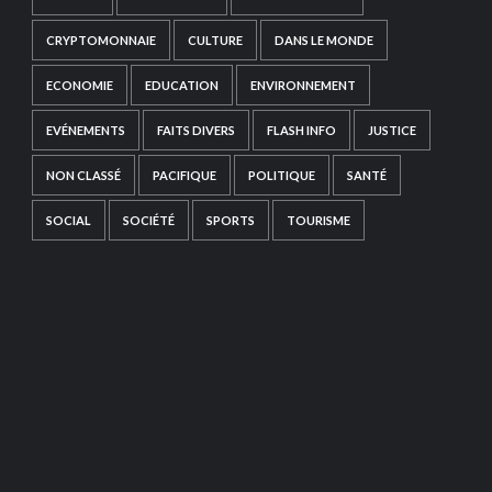
CRYPTOMONNAIE
CULTURE
DANS LE MONDE
ECONOMIE
EDUCATION
ENVIRONNEMENT
EVÉNEMENTS
FAITS DIVERS
FLASH INFO
JUSTICE
NON CLASSÉ
PACIFIQUE
POLITIQUE
SANTÉ
SOCIAL
SOCIÉTÉ
SPORTS
TOURISME