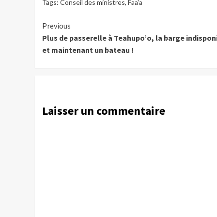
Tags:
Conseil des ministres
,
Faa'a
Continue
Previous
Plus de passerelle à Teahupo’o, la barge indispon
Reading
et maintenant un bateau !
Laisser un commentaire