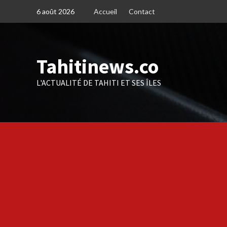
Skip
6 août 2026
Accueil
Contact
to
content
Tahitinews.co
L'ACTUALITÉ DE TAHITI ET SES ÎLES