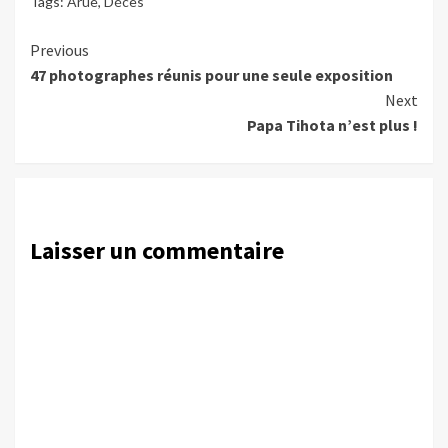
Tags:
Arue
,
Décès
Continue
Previous
47 photographes réunis pour une seule exposition
Reading
Next
Papa Tihota n’est plus !
Laisser un commentaire